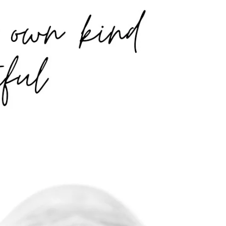
Geef een prachtige krul en volume aan je
eigen wimpers. Met deze methode blijven je
wimpers 4-6 weken mooi gekruld omhoog
staan, waardoor...