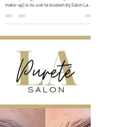
Salon La Purete - PMU Ombre Powder
Brows
Ombré Powder Brows Maassluis, de laatste
trend op het gebied van PMU (permanente
make-up) is nu ook te boeken bij Salon La
Pureté. Ombré,...