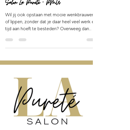
lianetaurozzi
17 jul 2022
1 minuten om te lezen
Salon La Purete - PMU
Wil jij ook opstaan met mooie wenkbrauwen
of lippen, zonder dat je daar heel veel werk en
tijd aan hoeft te besteden? Overweeg dan
eens...