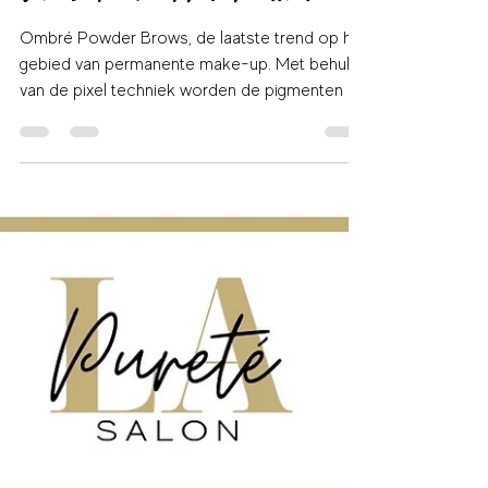
lianetaurozzi
27 nov 2021
1 minuten om te lezen
Salon La Purete - PMU Maassluis
Ombré Powder Brows, de laatste trend op het
gebied van permanente make-up. Met behulp
van de pixel techniek worden de pigmenten in
de...