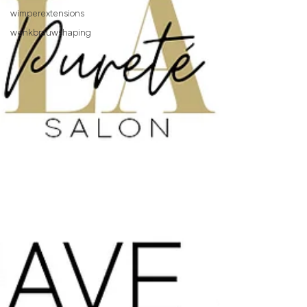
wimperextensions
wenkbrauwshaping