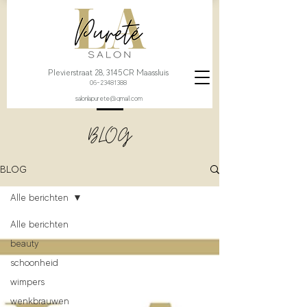
Plevierstraat 28, 3145CR Maassluis
06-23481388
salonlapurete@gmail.com
BLOG
BLOG
Alle berichten
Alle berichten
beauty
schoonheid
wimpers
wenkbrauwen