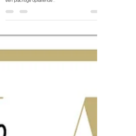
Prachtige set Russian Volume wimpers geplaatst bij 1
van onze cliënten. Super veel volume en lengte voor
een prachtige opvallende...