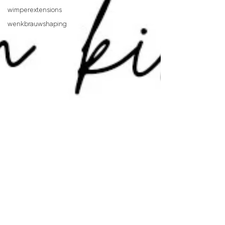
wimperextensions
wenkbrauwshaping