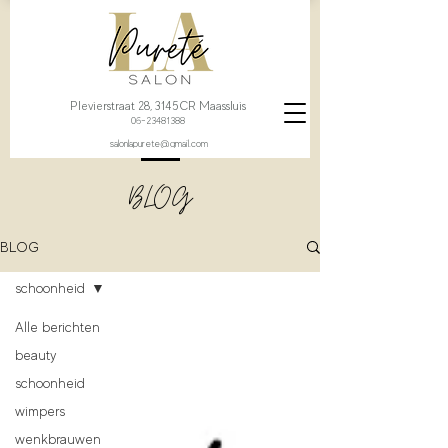
Plevierstraat 28, 3145CR Maassluis
06-23481388
salonlapurete@gmail.com
BLOG
BLOG
schoonheid
Alle berichten
beauty
schoonheid
wimpers
wenkbrauwen