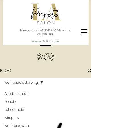
Plevierstraat 28, 3145CR Maassluis
06-23481388
salonlapurete@gmail.com
BLOG
BLOG
wenkbrauwshaping
Alle berichten
beauty
schoonheid
wimpers
wenkbrauwen