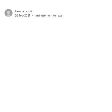
lianetaurozzi
26 feb 2021
1 minuten om te lezen
SALON LA PURETE opent haar deuren
Yesss, het is eindelijk zover! Salon La Pureté opent
haar deuren op woensdag 3 maart. Voor de mooiste
oogopslag met wimper extensions kun...