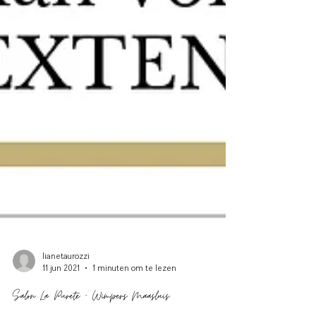
lianetaurozzi