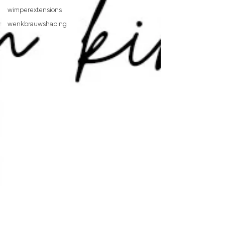
wimperextensions
wenkbrauwshaping