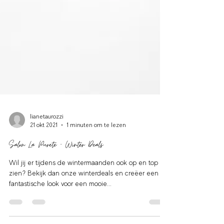
lianetaurozzi
21 okt 2021
1 minuten om te lezen
Salon La Purete - Winter Deals
Wil jij er tijdens de wintermaanden ook op en top uit
zien? Bekijk dan onze winterdeals en creëer een
fantastische look voor een mooie...