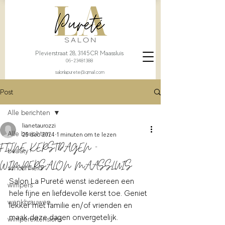
Plevierstraat 28, 3145CR Maassluis
06-23481388
salonlapurete@gmail.com
Post
Alle berichten
lianetaurozzi
Alle berichten
25 dec 2024
1 minuten om te lezen
FIJNE KERSTDAGEN -
beauty
WIMPERSALON MAASSLUIS
schoonheid
Salon La Pureté wenst iedereen een 
wimpers
hele fijne en liefdevolle kerst toe. Geniet 
wenkbrauwen
lekker met familie en/of vrienden en 
maak deze dagen onvergetelijk. 
wimperextensions