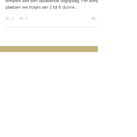
Russian Volume wimper extensions zijn super volle
wimpers voor een opvallende oogopslag. Per wimper
plaatsen we trosjes van 2 tot 6 dunne...