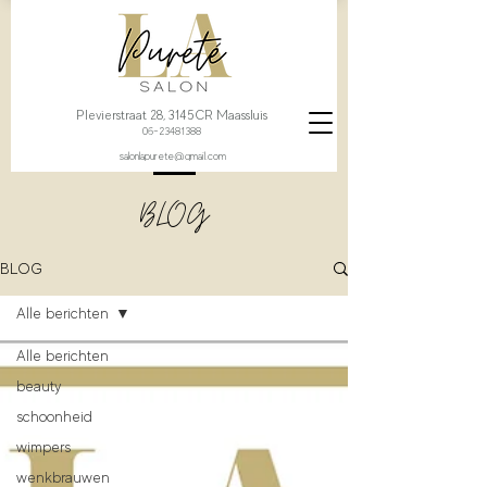
Plevierstraat 28, 3145CR Maassluis
06-23481388
salonlapurete@gmail.com
BLOG
BLOG
Alle berichten
Alle berichten
beauty
schoonheid
wimpers
wenkbrauwen