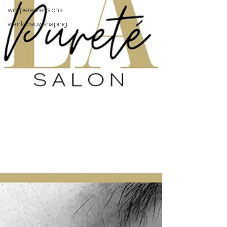
wimperextensions
wenkbrauwshaping