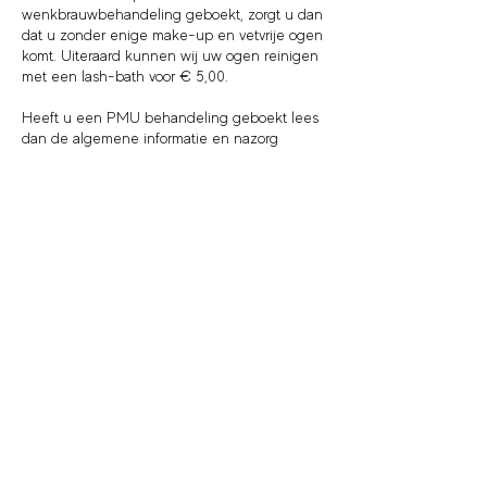
wenkbrauwbehandeling geboekt, zorgt u dan
dat u zonder enige make-up en vetvrije ogen
komt. Uiteraard kunnen wij uw ogen reinigen
met een lash-bath voor € 5,00.
Heeft u een PMU behandeling geboekt lees
dan de algemene informatie en nazorg
instructie goed door voordat u naar de
behandeling komt.
ALGEMENE INFORMATIE PMU:
https://www.salonlapurete.nl/_files/ugd/fe143
5_145b02684a26455eb598aec1417236c5.pdf?
index=true
NAZORG INSTRUCTIES PMU:
https://www.salonlapurete.nl/_files/ugd/fe143
5_8de46add86954121a3b3a02ac4f79a14.pdf?
index=true