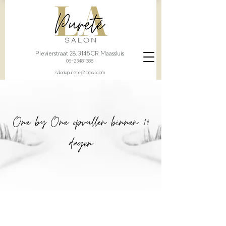
Plevierstraat 28, 3145CR Maassluis
06-23481388
salonlapurete@gmail.com
One by One opvullen binnen 14
dagen