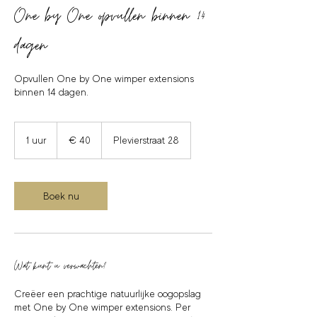
One by One opvullen binnen 14
dagen
Opvullen One by One wimper extensions
binnen 14 dagen.
40
euro
1 uur
1
€ 40
Plevierstraat 28
u
u
Boek nu
Wat kunt u verwachten?
Creëer een prachtige natuurlijke oogopslag
met One by One wimper extensions. Per