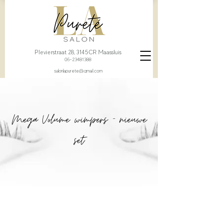
Plevierstraat 28, 3145CR Maassluis
06-23481388
salonlapurete@gmail.com
Mega Volume wimpers - nieuwe
set