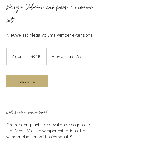
Mega Volume wimpers - nieuwe
set
Nieuwe set Mega Volume wimper extensions.
110
euro
2 uur
2
€ 110
Plevierstraat 28
u
u
r
Boek nu
Wat kunt u verwachten?
Creëer een prachtige opvallende oogopslag
met Mega Volume wimper extensions. Per
wimper plaatsen wij trosjes vanaf 8