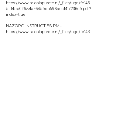
https://www.salonlapurete.nl/_files/ugd/fe143
5_145b02684a26455eb598aec1417236c5.pdf?
index=true
NAZORG INSTRUCTIES PMU:
https://www.salonlapurete.nl/_files/ugd/fe143
5_8de46add86954121a3b3a02ac4f79a14.pdf?
index=true
Contactgegevens
Salon La Pureté, Plevierstraat 28, Maassluis,
Nederland