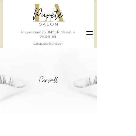
Plevierstraat 28, 3145CR Maassluis
06-23481388
salonlapurete@gmail.com
Consult