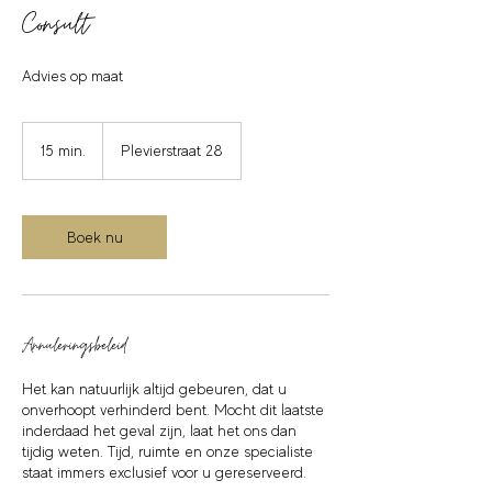
Consult
Advies op maat
15 min.
1
Plevierstraat 28
5
m
i
n
Boek nu
.
Annuleringsbeleid
Het kan natuurlijk altijd gebeuren, dat u
onverhoopt verhinderd bent. Mocht dit laatste
inderdaad het geval zijn, laat het ons dan
tijdig weten. Tijd, ruimte en onze specialiste
staat immers exclusief voor u gereserveerd.